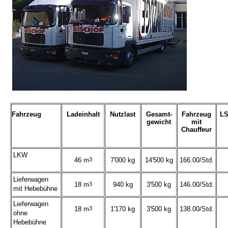
Fahrzeug
Ladeinhalt
Nutzlast
Gesamt-
Fahrzeug
L
gewicht
mit
Chauffeur
LKW
46 m
3
7'000 kg
14'500 kg
166.00/Std.
Lieferwagen
18 m
3
940 kg
3'500 kg
146.00/Std.
mit Hebebühne
Lieferwagen
18 m
3
1'170 kg
3'500 kg
138.00/Std.
ohne
Hebebühne