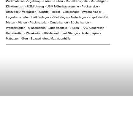
Packmaterial - Zügelshop - Folien - Hüllen - Möbeltransporte - Möbellager -
Klavierumzug - USM Umzug - USM Möbelbausysteme - Packservice -
Umzugsgut verpacken - Umzug - Tresor - Einstellhalle - Zwischenlager -
Lagerhaus beheizt - Aktenlager - Palettelager - Möbellager - Zügelhilsmittel
Mieten - Mieten - Packmaterial - Ornderkarton - Bücherkarton -
Wäschekarton - Gläserkarton - Luftpolserfolie - Hüllen - PVC Kleberollen -
Haftetiketten - Weinkarton - Kleiderkarton mit Stange - Seidenpapier -
Matratzenhüllen - Boxspringbett Matratzenhülle