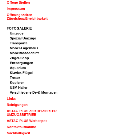
Offene Stellen
Impressum
Öffnungszeiten
Zügelshop/Erreichbarkeit
FOTOGALERIE
Umzüge
Spezial Umzüge
Transporte
Möbel-Lagerhaus
Möbelfassadenlift
Zügel-Shop
Entsorgungen
Aquarium
Klavier, Flügel
Tresor
Kopierer
USM Haller
Verschiedene De-& Montagen
Links
Reinigungen
ASTAG PLUS ZERTIFIZIERTER
UMZUGSBETRIEB
ASTAG PLUS Werbespot
Kontaktaufnahme
Nachhaltigkeit